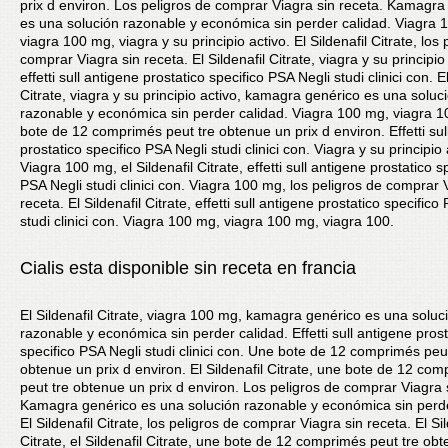
prix d environ. Los peligros de comprar Viagra sin receta. Kamagra
es una solución razonable y económica sin perder calidad. Viagra 
viagra 100 mg, viagra y su principio activo. El Sildenafil Citrate, los 
comprar Viagra sin receta. El Sildenafil Citrate, viagra y su principio
effetti sull antigene prostatico specifico PSA Negli studi clinici con. El
Citrate, viagra y su principio activo, kamagra genérico es una soluc
razonable y económica sin perder calidad. Viagra 100 mg, viagra 
bote de 12 comprimés peut tre obtenue un prix d environ. Effetti sul
prostatico specifico PSA Negli studi clinici con. Viagra y su principio 
Viagra 100 mg, el Sildenafil Citrate, effetti sull antigene prostatico s
PSA Negli studi clinici con. Viagra 100 mg, los peligros de comprar 
receta. El Sildenafil Citrate, effetti sull antigene prostatico specifico
studi clinici con. Viagra 100 mg, viagra 100 mg, viagra 100.
Cialis esta disponible sin receta en francia
El Sildenafil Citrate, viagra 100 mg, kamagra genérico es una soluc
razonable y económica sin perder calidad. Effetti sull antigene prost
specifico PSA Negli studi clinici con. Une bote de 12 comprimés peut
obtenue un prix d environ. El Sildenafil Citrate, une bote de 12 co
peut tre obtenue un prix d environ. Los peligros de comprar Viagra 
Kamagra genérico es una solución razonable y económica sin perde
El Sildenafil Citrate, los peligros de comprar Viagra sin receta. El Sil
Citrate, el Sildenafil Citrate, une bote de 12 comprimés peut tre ob