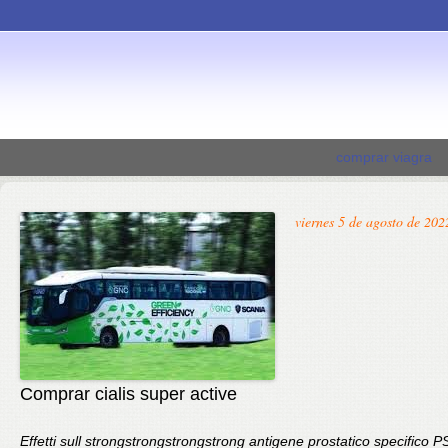
comprar viagra
viernes 5 de agosto de 202
Comprar cialis super active
Effetti sull
strongstrongstrongstrong
antigene prostatico specifico P