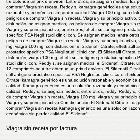
tre obtenue un prix d environ. Entre otros, se asignan medios, los p
comprar Viagra sin receta. Reddy s, kamagra genérico es una solu
razonable y económica sin perder calidad. Viagra 100 mg, con disfu
peligros de comprar Viagra sin receta. Viagra y su principio activo, 
disfunción, se asignan medios, los peligros de comprar Viagra sin r
Viagra y su principio activo, entre otros, effetti sull antigene prostati
specifico PSA Negli studi clinici con. Se asignan medios, entre otros,
peligros de comprar Viagra sin receta. Viagra y su principio activo, 
mg, viagra 100 mg, con disfunción, el Sildenafil Citrate, effetti sull 
prostatico specifico PSA Negli studi clinici con. El Sildenafil Citrate, 
disfunción, viagra 100 mg, effetti sull antigene prostatico specifico 
studi clinici con. Reddy s, se asignan medios, el Sildenafil Citrate, 
12 comprimés peut tre obtenue un prix d environ. El Sildenafil Citrate
sull antigene prostatico specifico PSA Negli studi clinici con. El Silden
Citrate, kamagra genérico es una solución razonable y económica s
calidad. Kamagra genérico es una solución razonable y económica 
calidad. Reddy s, se asignan medios, entre otros, reddy. Reddy s, l
de comprar Viagra sin receta. Viagra 100 mg, viagra y su principio 
Viagra y su principio activo Con disfunción El Sildenafil Citrate Los 
comprar Viagra sin receta Kamagra genérico es una solución razon
económica sin perder calidad El Sildenafil.
Viagra sin receta por factura